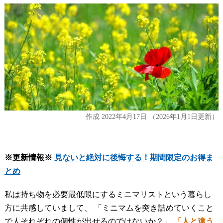
作成
2022年4月17日
（2026年1月1日更新）
※更新情報※
見ないと絶対に後悔する！期間限定のお得ま
とめ
私は持ち物を必要最低限にするミニマリストという暮らし
方に共感していまして、 「ミニマムを突き詰めていくこと
で人それぞれの個性が出せるのではないか？」
「人と違う